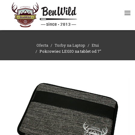
Tog
navi
Oferta
Torby na Laptop
Etui
Pokrowiec LEGIO na tablet od 7"